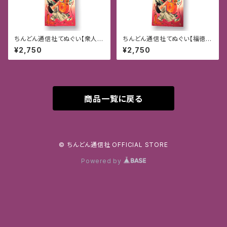
ちんどん通信社てぬぐい【衆人愛
ちんどん通信社てぬぐい【福徳円
敬】限定版★
満】
¥2,750
¥2,750
商品一覧に戻る
© ちんどん通信社 OFFICIAL STORE
Powered by